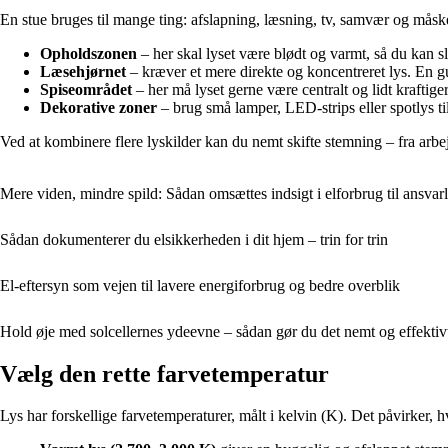
En stue bruges til mange ting: afslapning, læsning, tv, samvær og måsk
Opholdszonen
– her skal lyset være blødt og varmt, så du kan
Læsehjørnet
– kræver et mere direkte og koncentreret lys. En g
Spiseområdet
– her må lyset gerne være centralt og lidt kraftig
Dekorative zoner
– brug små lamper, LED-strips eller spotlys til
Ved at kombinere flere lyskilder kan du nemt skifte stemning – fra arbe
Mere viden, mindre spild: Sådan omsættes indsigt i elforbrug til ansvar
Sådan dokumenterer du elsikkerheden i dit hjem – trin for trin
El-eftersyn som vejen til lavere energiforbrug og bedre overblik
Hold øje med solcellernes ydeevne – sådan gør du det nemt og effektivt
Vælg den rette farvetemperatur
Lys har forskellige farvetemperaturer, målt i kelvin (K). Det påvirker,