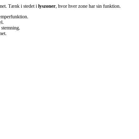
met. Tænk i stedet i
lyszoner
, hvor hver zone har sin funktion.
æmperfunktion.
l.
g stemning.
met.