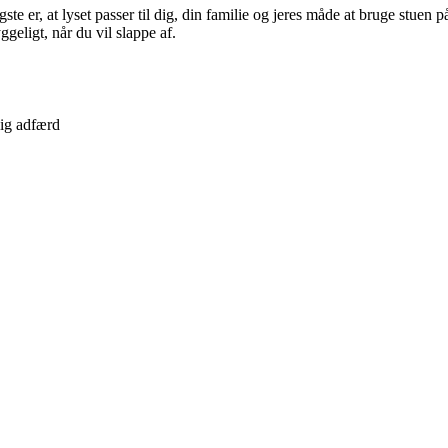
igste er, at lyset passer til dig, din familie og jeres måde at bruge st
geligt, når du vil slappe af.
lig adfærd