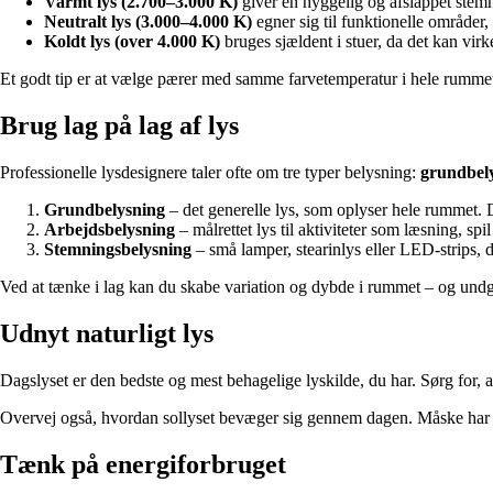
Varmt lys (2.700–3.000 K)
giver en hyggelig og afslappet stemni
Neutralt lys (3.000–4.000 K)
egner sig til funktionelle områder,
Koldt lys (over 4.000 K)
bruges sjældent i stuer, da det kan virke
Et godt tip er at vælge pærer med samme farvetemperatur i hele rummet
Brug lag på lag af lys
Professionelle lysdesignere taler ofte om tre typer belysning:
grundbel
Grundbelysning
– det generelle lys, som oplyser hele rummet. De
Arbejdsbelysning
– målrettet lys til aktiviteter som læsning, spi
Stemningsbelysning
– små lamper, stearinlys eller LED-strips,
Ved at tænke i lag kan du skabe variation og dybde i rummet – og undgå, a
Udnyt naturligt lys
Dagslyset er den bedste og mest behagelige lyskilde, du har. Sørg for, 
Overvej også, hvordan sollyset bevæger sig gennem dagen. Måske har du b
Tænk på energiforbruget