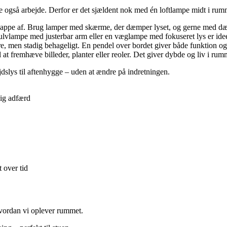
e også arbejde. Derfor er det sjældent nok med én loftlampe midt i rum
 slappe af. Brug lamper med skærme, der dæmper lyset, og gerne med d
ulvlampe med justerbar arm eller en væglampe med fokuseret lys er idee
ere, men stadig behageligt. En pendel over bordet giver både funktion o
 at fremhæve billeder, planter eller reoler. Det giver dybde og liv i rum
jdslys til aftenhygge – uden at ændre på indretningen.
lig adfærd
 over tid
 hvordan vi oplever rummet.