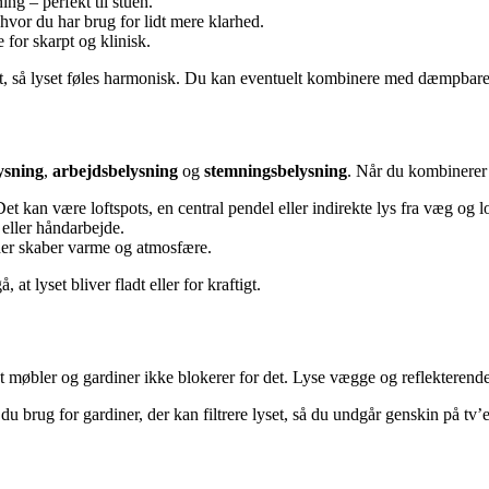
ng – perfekt til stuen.
 hvor du har brug for lidt mere klarhed.
 for skarpt og klinisk.
, så lyset føles harmonisk. Du kan eventuelt kombinere med dæmpbare p
ysning
,
arbejdsbelysning
og
stemningsbelysning
. Når du kombinerer 
t kan være loftspots, en central pendel eller indirekte lys fra væg og lo
l eller håndarbejde.
 der skaber varme og atmosfære.
t lyset bliver fladt eller for kraftigt.
at møbler og gardiner ikke blokerer for det. Lyse vægge og reflekterend
rug for gardiner, der kan filtrere lyset, så du undgår genskin på tv’et 