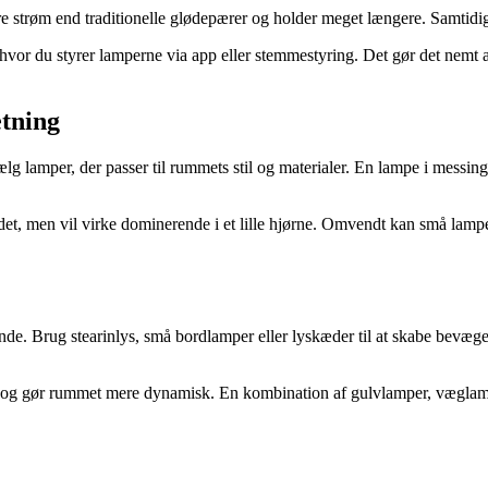
re strøm end traditionelle glødepærer og holder meget længere. Samtid
 hvor du styrer lamperne via app eller stemmestyring. Det gør det nemt a
tning
g lamper, der passer til rummets stil og materialer. En lampe i messing e
t, men vil virke dominerende i et lille hjørne. Omvendt kan små lamper 
nde. Brug stearinlys, små bordlamper eller lyskæder til at skabe bevægels
ation og gør rummet mere dynamisk. En kombination af gulvlamper, vægla