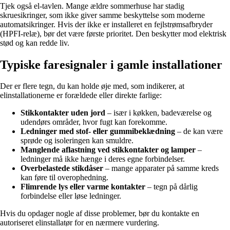
Tjek også el-tavlen. Mange ældre sommerhuse har stadig
skruesikringer, som ikke giver samme beskyttelse som moderne
automatsikringer. Hvis der ikke er installeret en fejlstrømsafbryder
(HPFI-relæ), bør det være første prioritet. Den beskytter mod elektrisk
stød og kan redde liv.
Typiske faresignaler i gamle installationer
Der er flere tegn, du kan holde øje med, som indikerer, at
elinstallationerne er forældede eller direkte farlige:
Stikkontakter uden jord
– især i køkken, badeværelse og
udendørs områder, hvor fugt kan forekomme.
Ledninger med stof- eller gummibeklædning
– de kan være
sprøde og isoleringen kan smuldre.
Manglende aflastning ved stikkontakter og lamper
–
ledninger må ikke hænge i deres egne forbindelser.
Overbelastede stikdåser
– mange apparater på samme kreds
kan føre til overophedning.
Flimrende lys eller varme kontakter
– tegn på dårlig
forbindelse eller løse ledninger.
Hvis du opdager nogle af disse problemer, bør du kontakte en
autoriseret elinstallatør for en nærmere vurdering.