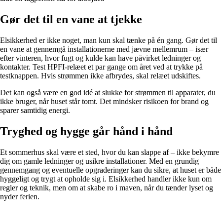
Gør det til en vane at tjekke
Elsikkerhed er ikke noget, man kun skal tænke på én gang. Gør det til
en vane at gennemgå installationerne med jævne mellemrum – især
efter vinteren, hvor fugt og kulde kan have påvirket ledninger og
kontakter. Test HPFI-relæet et par gange om året ved at trykke på
testknappen. Hvis strømmen ikke afbrydes, skal relæet udskiftes.
Det kan også være en god idé at slukke for strømmen til apparater, du
ikke bruger, når huset står tomt. Det mindsker risikoen for brand og
sparer samtidig energi.
Tryghed og hygge går hånd i hånd
Et sommerhus skal være et sted, hvor du kan slappe af – ikke bekymre
dig om gamle ledninger og usikre installationer. Med en grundig
gennemgang og eventuelle opgraderinger kan du sikre, at huset er både
hyggeligt og trygt at opholde sig i. Elsikkerhed handler ikke kun om
regler og teknik, men om at skabe ro i maven, når du tænder lyset og
nyder ferien.