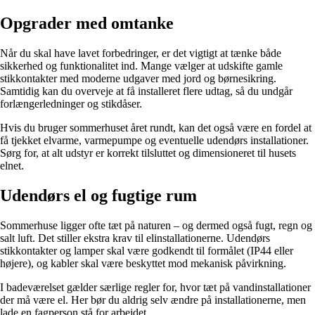
Opgrader med omtanke
Når du skal have lavet forbedringer, er det vigtigt at tænke både
sikkerhed og funktionalitet ind. Mange vælger at udskifte gamle
stikkontakter med moderne udgaver med jord og børnesikring.
Samtidig kan du overveje at få installeret flere udtag, så du undgår
forlængerledninger og stikdåser.
Hvis du bruger sommerhuset året rundt, kan det også være en fordel at
få tjekket elvarme, varmepumpe og eventuelle udendørs installationer.
Sørg for, at alt udstyr er korrekt tilsluttet og dimensioneret til husets
elnet.
Udendørs el og fugtige rum
Sommerhuse ligger ofte tæt på naturen – og dermed også fugt, regn og
salt luft. Det stiller ekstra krav til elinstallationerne. Udendørs
stikkontakter og lamper skal være godkendt til formålet (IP44 eller
højere), og kabler skal være beskyttet mod mekanisk påvirkning.
I badeværelset gælder særlige regler for, hvor tæt på vandinstallationer
der må være el. Her bør du aldrig selv ændre på installationerne, men
lade en fagperson stå for arbejdet.