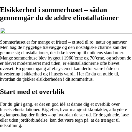
Elsikkerhed i sommerhuset – sådan
gennemgår du de ældre elinstallationer
Sommerhuset er for mange et fristed – et sted til ro, natur og samvær.
Men bag de hyggelige trævægge og den nostalgiske charme kan der
gemme sig elinstallationer, der ikke lever op til nutidens standarder.
Mange sommerhuse blev bygget i 1960’erne og 70’erne, og selvom de
er blevet moderniseret med tiden, er elinstallationerne ofte blevet
overset. En gennemgang af el-systemet kan derfor være både en
investering i sikkerhed og i husets værdi. Her får du en guide til,
hvordan du tjekker elsikkerheden i dit sommerhus.
Start med et overblik
Før du går i gang, er det en god idé at danne dig et overblik over
husets elinstallationer. Kig efter, hvor mange stikkontakter, afbrydere
og lampeudtag der findes – og hvordan de ser ud. Er de gulnede, løse
eller uden jordforbindelse, kan det være tegn på, at de trænger til
udskiftning.