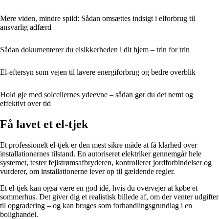
Mere viden, mindre spild: Sådan omsættes indsigt i elforbrug til
ansvarlig adfærd
Sådan dokumenterer du elsikkerheden i dit hjem – trin for trin
El-eftersyn som vejen til lavere energiforbrug og bedre overblik
Hold øje med solcellernes ydeevne – sådan gør du det nemt og
effektivt over tid
Få lavet et el-tjek
Et professionelt el-tjek er den mest sikre måde at få klarhed over
installationernes tilstand. En autoriseret elektriker gennemgår hele
systemet, tester fejlstrømsafbryderen, kontrollerer jordforbindelser og
vurderer, om installationerne lever op til gældende regler.
Et el-tjek kan også være en god idé, hvis du overvejer at købe et
sommerhus. Det giver dig et realistisk billede af, om der venter udgifter
til opgradering – og kan bruges som forhandlingsgrundlag i en
bolighandel.